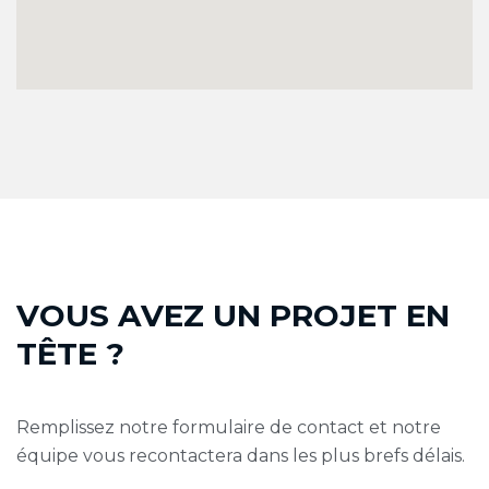
V
O
U
S
A
V
E
Z
U
N
P
R
O
J
E
T
E
N
T
Ê
T
E
?
Remplissez notre formulaire de contact et notre
équipe vous recontactera dans les plus brefs délais.